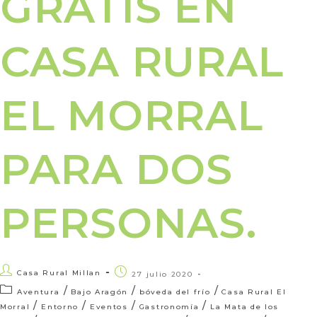
GRATIS EN
CASA RURAL
EL MORRAL
PARA DOS
PERSONAS.
Casa Rural Millan
27 julio 2020
/
/
/
Aventura
Bajo Aragón
bóveda del frío
Casa Rural El
/
/
/
/
Morral
Entorno
Eventos
Gastronomía
La Mata de los