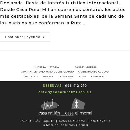
Declarada fiesta de interés turístico internacional.
Desde Casa Rural Millán queremos contaros los actos
más destacables de la Semana Santa de cada uno de
los pueblos que conforman la Ruta…
Continuar Leyendo
NUESTRA HISTORIA
CASA EL MORRAL
APARTAMENTO "LA MATA DE LOS OLMOS"
APARTAMENTO "EJULVE"
ENTORNO
TARIFAS
OPINIONES
BLOG
CONTACTO
RESERVAS:
696 412 210
ester@casaruralmillan.es
CASA MILLÁN. Baja, 17
|
CASA EL MORRAL. Plaza Mayor, 3
La Mata de los Olmos (Teruel)