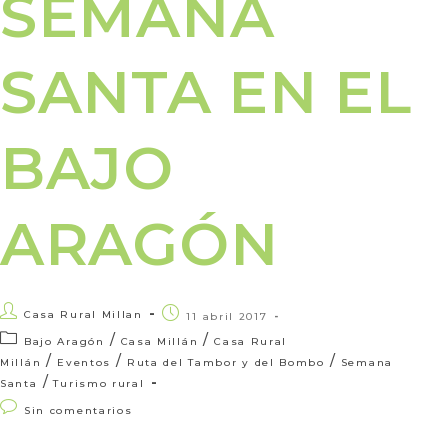
SEMANA
SANTA EN EL
BAJO
ARAGÓN
Casa Rural Millan
11 abril 2017
/
/
Bajo Aragón
Casa Millán
Casa Rural
/
/
/
Millán
Eventos
Ruta del Tambor y del Bombo
Semana
/
Santa
Turismo rural
Sin comentarios