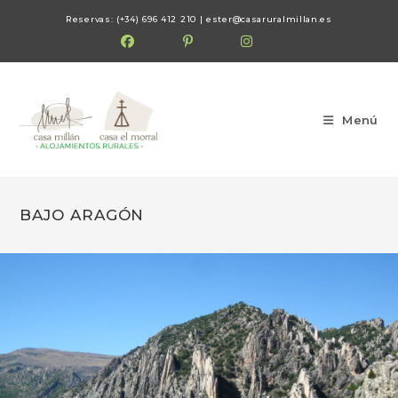
Reservas: (+34) 696 412 210 |
ester@casaruralmillan.es
Menú
BAJO ARAGÓN