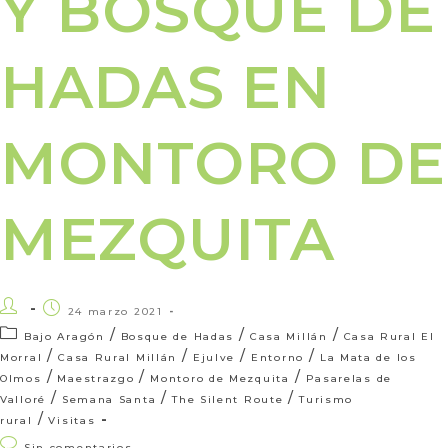
Y BOSQUE DE
HADAS EN
MONTORO DE
MEZQUITA
24 marzo 2021
/
/
/
Bajo Aragón
Bosque de Hadas
Casa Millán
Casa Rural El
/
/
/
/
Morral
Casa Rural Millán
Ejulve
Entorno
La Mata de los
/
/
/
Olmos
Maestrazgo
Montoro de Mezquita
Pasarelas de
/
/
/
Valloré
Semana Santa
The Silent Route
Turismo
/
rural
Visitas
Sin comentarios