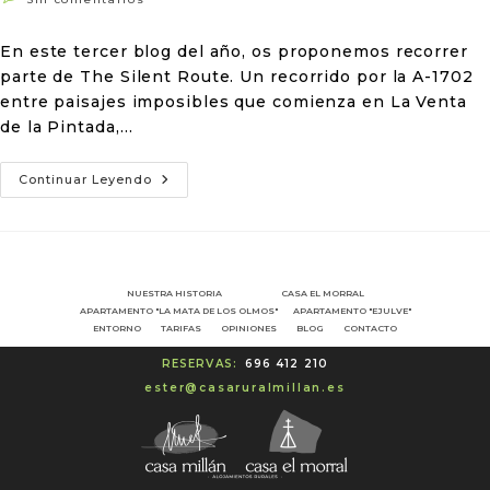
En este tercer blog del año, os proponemos recorrer
parte de The Silent Route. Un recorrido por la A-1702
entre paisajes imposibles que comienza en La Venta
de la Pintada,…
Continuar Leyendo
NUESTRA HISTORIA
CASA EL MORRAL
APARTAMENTO "LA MATA DE LOS OLMOS"
APARTAMENTO "EJULVE"
ENTORNO
TARIFAS
OPINIONES
BLOG
CONTACTO
RESERVAS:
696 412 210
ester@casaruralmillan.es