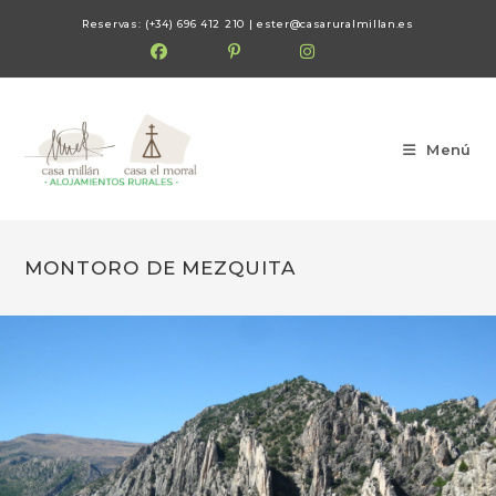
Reservas: (+34) 696 412 210 |
ester@casaruralmillan.es
Menú
MONTORO DE MEZQUITA