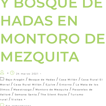
Y BOSQUE DE
HADAS EN
MONTORO DE
MEZQUITA
24 marzo 2021
/
/
/
Bajo Aragón
Bosque de Hadas
Casa Millán
Casa Rural El
/
/
/
/
Morral
Casa Rural Millán
Ejulve
Entorno
La Mata de los
/
/
/
Olmos
Maestrazgo
Montoro de Mezquita
Pasarelas de
/
/
/
Valloré
Semana Santa
The Silent Route
Turismo
/
rural
Visitas
Sin comentarios